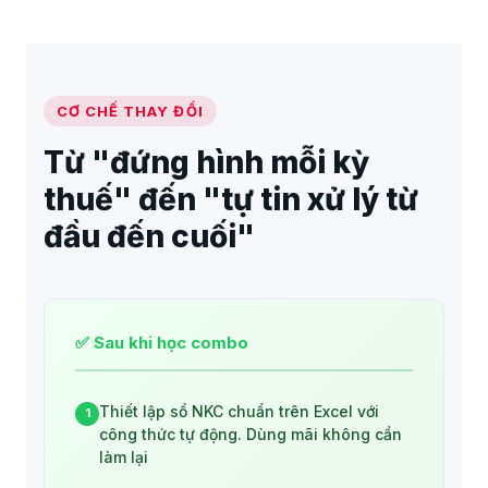
CƠ CHẾ THAY ĐỔI
Từ "đứng hình mỗi kỳ
thuế" đến "tự tin xử lý từ
đầu đến cuối"
✅ Sau khi học combo
Thiết lập sổ NKC chuẩn trên Excel với
1
công thức tự động. Dùng mãi không cần
làm lại