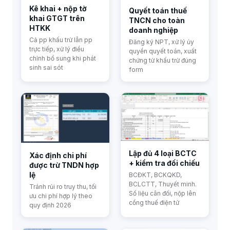
Kê khai + nộp tờ
Quyết toán thuế
khai GTGT trên
TNCN cho toàn
HTKK
doanh nghiệp
Cả pp khấu trừ lẫn pp
Đăng ký NPT, xử lý ủy
trực tiếp, xử lý điều
quyền quyết toán, xuất
chỉnh bổ sung khi phát
chứng từ khấu trừ đúng
sinh sai sót
form
Lập đủ 4 loại BCTC
Xác định chi phí
+ kiểm tra đối chiếu
được trừ TNDN hợp
lệ
BCĐKT, BCKQKD,
BCLCTT, Thuyết minh.
Tránh rủi ro truy thu, tối
Số liệu cân đối, nộp lên
ưu chi phí hợp lý theo
cổng thuế điện tử
quy định 2026