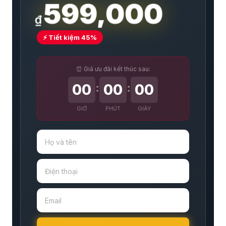
599,000
₫
⚡ Tiết kiệm 45%
⏰ Giá ưu đãi kết thúc sau:
:
:
00
00
00
GIỜ
PHÚT
GIÂY