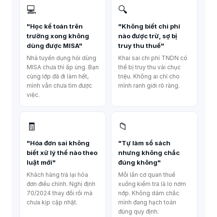
💻
🔍
"Học kế toán trên
"Không biết chi phí
trường xong không
nào được trừ, sợ bị
dùng được MISA"
truy thu thuế"
Nhà tuyển dụng hỏi dùng
Khai sai chi phí TNDN có
MISA chưa thì ấp úng. Bạn
thể bị truy thu vài chục
cùng lớp đã đi làm hết,
triệu. Không ai chỉ cho
mình vẫn chưa tìm được
mình ranh giới rõ ràng.
việc.
🧾
📁
"Hóa đơn sai không
"Tự làm sổ sách
biết xử lý thế nào theo
nhưng không chắc
luật mới"
đúng không"
Khách hàng trả lại hóa
Mỗi lần cơ quan thuế
đơn điều chỉnh. Nghị định
xuống kiểm tra là lo nơm
70/2024 thay đổi rồi mà
nớp. Không dám chắc
chưa kịp cập nhật.
mình đang hạch toán
đúng quy định.