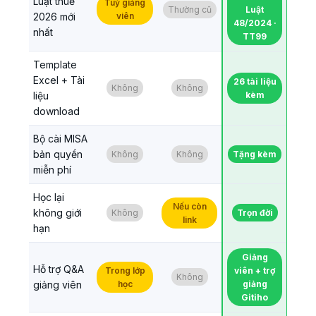
Luật thuế
Tuỳ giảng
Thường cũ
Luật
2026 mới
viên
48/2024 ·
nhất
TT99
Template
Excel + Tài
26 tài liệu
Không
Không
liệu
kèm
download
Bộ cài MISA
bản quyền
Không
Không
Tặng kèm
miễn phí
Học lại
Nếu còn
không giới
Không
Trọn đời
link
hạn
Giảng
Hỗ trợ Q&A
Trong lớp
viên + trợ
Không
giảng viên
học
giảng
Gitiho