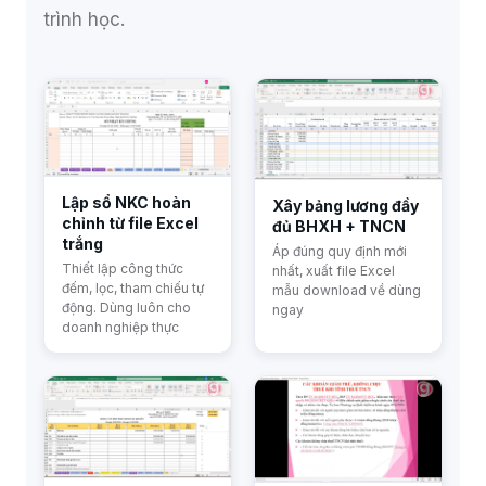
trình học.
Lập sổ NKC hoàn
Xây bảng lương đầy
chỉnh từ file Excel
đủ BHXH + TNCN
trắng
Áp đúng quy định mới
Thiết lập công thức
nhất, xuất file Excel
đếm, lọc, tham chiếu tự
mẫu download về dùng
động. Dùng luôn cho
ngay
doanh nghiệp thực