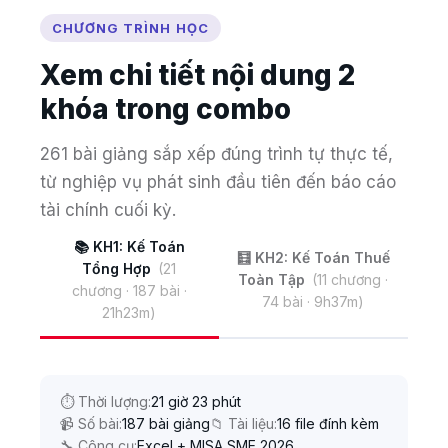
CHƯƠNG TRÌNH HỌC
Xem chi tiết nội dung 2
khóa trong combo
261 bài giảng sắp xếp đúng trình tự thực tế,
từ nghiệp vụ phát sinh đầu tiên đến báo cáo
tài chính cuối kỳ.
📚 KH1: Kế Toán
🧮 KH2: Kế Toán Thuế
Tổng Hợp
(21
Toàn Tập
(11 chương ·
chương · 187 bài ·
74 bài · 9h37m)
21h23m)
⏱ Thời lượng:
21 giờ 23 phút
📹 Số bài:
187 bài giảng
📁 Tài liệu:
16 file đính kèm
🔧 Công cụ:
Excel + MISA SME 2026