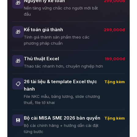
Nguyên lý kế toán
299,000đ
🎁
Nền tảng vững chắc cho người mới bắt
đầu
Kế toán giá thành
299,000đ
🎁
Tính giá thành sản phẩm theo các
phương pháp chuẩn
Thủ thuật Excel
199,000đ
🎁
Thao tác nhanh hơn, chuyên nghiệp hơn
26 tài liệu & template Excel thực
Tặng kèm
📋
hành
File NKC mẫu, bảng lương, slide chương
thuế, file tờ khai
Bộ cài MISA SME 2026 bản quyền
Tặng kèm
💾
Bộ cài chính hãng + hướng dẫn cài đặt
từng bước