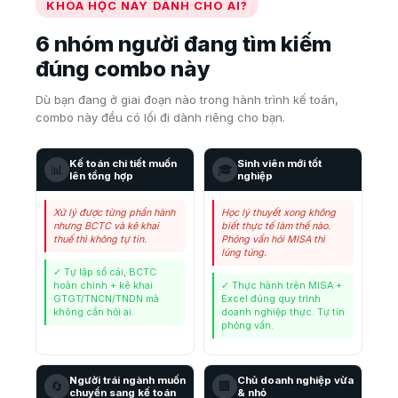
KHÓA HỌC NÀY DÀNH CHO AI?
6 nhóm người đang tìm kiếm
đúng combo này
Dù bạn đang ở giai đoạn nào trong hành trình kế toán,
combo này đều có lối đi dành riêng cho bạn.
Kế toán chi tiết muốn
Sinh viên mới tốt
📊
🎓
lên tổng hợp
nghiệp
Xử lý được từng phần hành
Học lý thuyết xong không
nhưng BCTC và kê khai
biết thực tế làm thế nào.
thuế thì không tự tin.
Phỏng vấn hỏi MISA thì
lúng túng.
✓ Tự lập sổ cái, BCTC
hoàn chỉnh + kê khai
✓ Thực hành trên MISA +
GTGT/TNCN/TNDN mà
Excel đúng quy trình
không cần hỏi ai.
doanh nghiệp thực. Tự tin
phỏng vấn.
Người trái ngành muốn
Chủ doanh nghiệp vừa
🔄
🏢
chuyển sang kế toán
& nhỏ