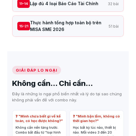
Lập đủ 4 loại Báo Cáo Tài Chính
11–14
32 bài
Lập sổ cái tài khoản tự động bằng hàm Excel
Thực hành kết chuyển trên MISA
Bảng Cân Đối Kế Toán (Mẫu B01)
Kiểm tra số dư cuối kỳ khớp với sổ cái
Thực hành tổng hợp toàn bộ trên
15–21
51 bài
Báo Cáo Kết Quả Hoạt Động Kinh Doanh (Mẫu B02)
MISA SME 2026
Báo Cáo Lưu Chuyển Tiền Tệ (Mẫu B03)
Nhập số dư đầu kỳ vào MISA
Thuyết Minh Báo Cáo Tài Chính (Mẫu B09)
Hạch toán 20+ nghiệp vụ thực tế trên MISA
Nộp BCTC lên cổng thuế điện tử
Xuất toàn bộ sổ sách và báo cáo từ MISA
GIẢI ĐÁP LO NGẠI
Đối chiếu giữa MISA và Excel
Không cần... Chỉ cần...
Bài tập kiểm tra từng chương
Đây là những lo ngại phổ biến nhất và lý do tại sao chúng
không phải vấn đề với combo này.
❓ "Mình chưa biết gì về kế
❓ "Mình bận lắm, không có
toán, có học được không?"
thời gian học?"
Không cần nền tảng trước.
Học bất kỳ lúc nào, thiết bị
Combo bắt đầu từ "loại hình
nào. Mỗi video 3 đến 20