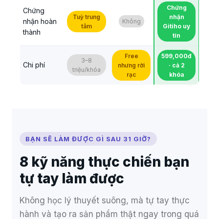
Chứng
Chứng
Tuỳ trung
nhận
nhận hoàn
Không
tâm
Gitiho uy
thành
tín
Free
599,000đ
3–8
Chi phí
nhưng rời
· cả 2
triệu/khóa
rạc
khóa
BẠN SẼ LÀM ĐƯỢC GÌ SAU 31 GIỜ?
8 kỹ năng thực chiến bạn
tự tay làm được
Không học lý thuyết suông, mà tự tay thực
hành và tạo ra sản phẩm thật ngay trong quá