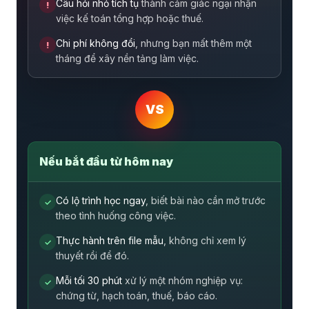
Câu hỏi nhỏ tích tụ
thành cảm giác ngại nhận
!
việc kế toán tổng hợp hoặc thuế.
Chi phí không đổi
, nhưng bạn mất thêm một
!
tháng để xây nền tảng làm việc.
VS
Nếu bắt đầu từ hôm nay
Có lộ trình học ngay
, biết bài nào cần mở trước
✓
theo tình huống công việc.
Thực hành trên file mẫu
, không chỉ xem lý
✓
thuyết rồi để đó.
Mỗi tối 30 phút
xử lý một nhóm nghiệp vụ:
✓
chứng từ, hạch toán, thuế, báo cáo.