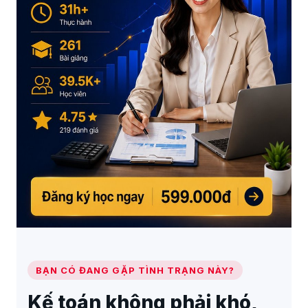
BẠN CÓ ĐANG GẶP TÌNH TRẠNG NÀY?
Kế toán không phải khó,