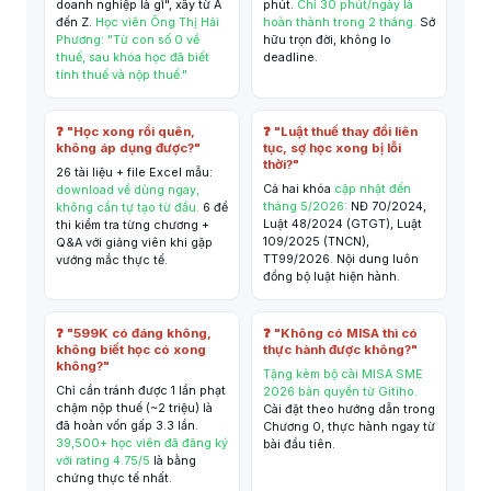
doanh nghiệp là gì", xây từ A
phút.
Chỉ 30 phút/ngày là
đến Z.
Học viên Ông Thị Hải
hoàn thành trong 2 tháng.
Sở
Phương: "Từ con số 0 về
hữu trọn đời, không lo
thuế, sau khóa học đã biết
deadline.
tính thuế và nộp thuế."
❓ "Học xong rồi quên,
❓ "Luật thuế thay đổi liên
không áp dụng được?"
tục, sợ học xong bị lỗi
thời?"
26 tài liệu + file Excel mẫu:
Cả hai khóa
cập nhật đến
download về dùng ngay,
tháng 5/2026:
NĐ 70/2024,
không cần tự tạo từ đầu.
6 đề
Luật 48/2024 (GTGT), Luật
thi kiểm tra từng chương +
109/2025 (TNCN),
Q&A với giảng viên khi gặp
TT99/2026. Nội dung luôn
vướng mắc thực tế.
đồng bộ luật hiện hành.
❓ "599K có đáng không,
❓ "Không có MISA thì có
không biết học có xong
thực hành được không?"
không?"
Tặng kèm bộ cài MISA SME
Chỉ cần tránh được 1 lần phạt
2026 bản quyền từ Gitiho.
chậm nộp thuế (~2 triệu) là
Cài đặt theo hướng dẫn trong
đã hoàn vốn gấp 3.3 lần.
Chương 0, thực hành ngay từ
39,500+ học viên đã đăng ký
bài đầu tiên.
với rating 4.75/5
là bằng
chứng thực tế nhất.