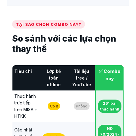
TẠI SAO CHỌN COMBO NÀY?
So sánh với các lựa chọn
thay thế
✅ Combo
Tiêu chí
Lớp kế
Tài liệu
toán
free /
này
offline
YouTube
Thực hành
trực tiếp
261 bài
Có ít
Không
trên MISA +
thực hành
HTKK
NĐ
Cập nhật
70/2024 ·