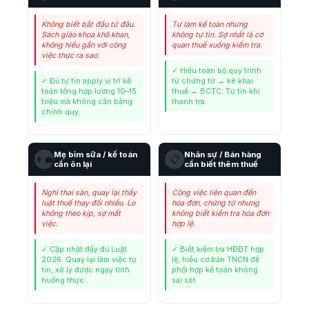
Không biết bắt đầu từ đâu.
Tự làm kế toán nhưng
Sách giáo khoa khô khan,
không tự tin. Sợ nhất là cơ
không hiểu gắn với công
quan thuế xuống kiểm tra.
việc thực ra sao.
✓ Hiểu toàn bộ quy trình
✓ Đủ tự tin apply vị trí kế
từ chứng từ → kê khai
toán tổng hợp lương 10–15
thuế → BCTC. Tự tin khi
triệu mà không cần bằng
thanh tra.
chính quy.
Mẹ bỉm sữa / kế toán
Nhân sự / Bán hàng
👩‍💼
📋
cần ôn lại
cần biết thêm thuế
Nghỉ thai sản, quay lại thấy
Công việc liên quan đến
luật thuế thay đổi nhiều. Lo
hóa đơn, chứng từ nhưng
không theo kịp, sợ mất
không biết kiểm tra hóa đơn
việc.
hợp lệ.
✓ Cập nhật đầy đủ Luật
✓ Biết kiểm tra HĐĐT hợp
2026. Quay lại làm việc tự
lệ, hiểu cơ bản TNCN để
tin, xử lý được ngay tình
phối hợp kế toán không
huống thực.
sai sót.