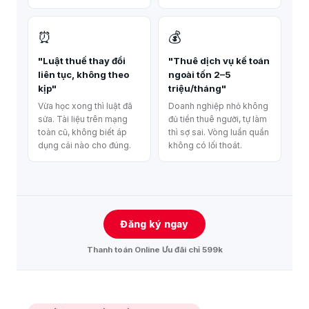
⏰
💰
"Luật thuế thay đổi
"Thuê dịch vụ kế toán
liên tục, không theo
ngoài tốn 2–5
kịp"
triệu/tháng"
Vừa học xong thì luật đã
Doanh nghiệp nhỏ không
sửa. Tài liệu trên mạng
đủ tiền thuê người, tự làm
toàn cũ, không biết áp
thì sợ sai. Vòng luẩn quẩn
dụng cái nào cho đúng.
không có lối thoát.
Đăng ký ngay
Thanh toán Online Ưu đãi chỉ 599k