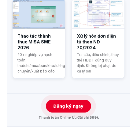
Thao tác thành
Xử lý hóa đơn điện
thục MISA SME
tử theo NĐ
2026
70/2024
20+ nghiệp vụ hạch
Tra cứu, điều chỉnh, thay
toán:
thế HĐĐT đúng quy
thu/chi/mua/bán/kho/lương/kết
định. Không bị phạt do
chuyển/xuất báo cáo
xử lý sai
Đăng ký ngay
Thanh toán Online Ưu đãi chỉ 599k