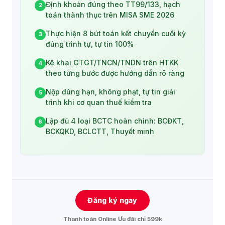
Định khoản đúng theo TT99/133, hạch
2
toán thành thục trên MISA SME 2026
Thực hiện 8 bút toán kết chuyển cuối kỳ
3
đúng trình tự, tự tin 100%
Kê khai GTGT/TNCN/TNDN trên HTKK
4
theo từng bước được hướng dẫn rõ ràng
Nộp đúng hạn, không phạt, tự tin giải
5
trình khi cơ quan thuế kiểm tra
Lập đủ 4 loại BCTC hoàn chỉnh: BCĐKT,
6
BCKQKD, BCLCTT, Thuyết minh
Đăng ký ngay
Thanh toán Online Ưu đãi chỉ 599k